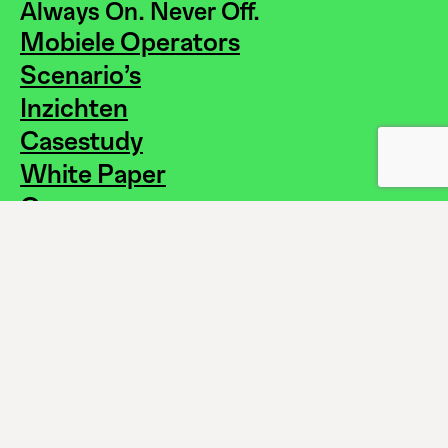
Always On. Never Off.
Mobiele Operators
Scenario’s
Inzichten
Casestudy
White Paper
Over ons
How to Buy?
Veelgestelde vragen
Vacaturers
Contact
© rSIM NL 2026.