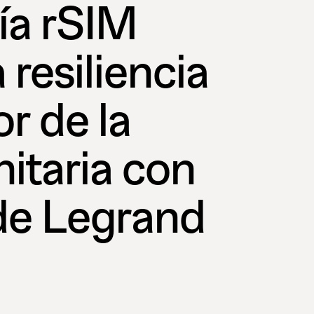
ía rSIM
resiliencia
or de la
nitaria con
de Legrand